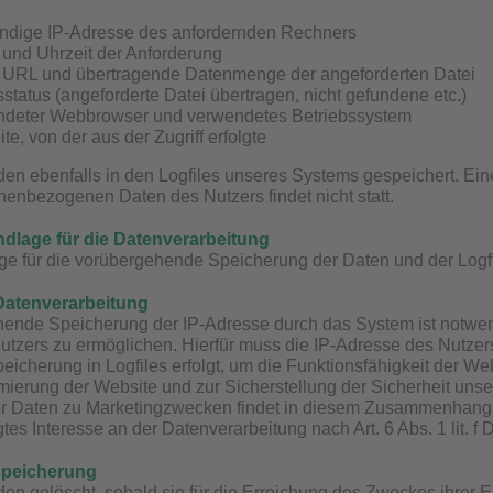
ändige IP-Adresse des anfordernden Rechners
und Uhrzeit der Anforderung
URL und übertragende Datenmenge der angeforderten Datei
sstatus (angeforderte Datei übertragen, nicht gefundene etc.)
deter Webbrowser und verwendetes Betriebssystem
e, von der aus der Zugriff erfolgte
en ebenfalls in den Logfiles unseres Systems gespeichert. E
enbezogenen Daten des Nutzers findet nicht statt.
dlage für die Datenverarbeitung
e für die vorübergehende Speicherung der Daten und der Logfiles
Datenverarbeitung
ende Speicherung der IP-Adresse durch das System ist notwen
tzers zu ermöglichen. Hierfür muss die IP-Adresse des Nutzers
peicherung in Logfiles erfolgt, um die Funktionsfähigkeit der W
mierung der Website und zur Sicherstellung der Sicherheit uns
 Daten zu Marketingzwecken findet in diesem Zusammenhang ni
tes Interesse an der Datenverarbeitung nach Art. 6 Abs. 1 lit. 
Speicherung
en gelöscht, sobald sie für die Erreichung des Zweckes ihrer Er