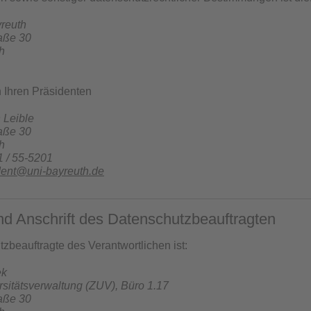
yreuth
raße 30
h
h Ihren Präsidenten
n Leible
raße 30
h
1 / 55-5201
dent@uni-bayreuth.de
nd Anschrift des Datenschutzbeauftragten
zbeauftragte des Verantwortlichen ist:
ek
rsitätsverwaltung (ZUV), Büro 1.17
raße 30