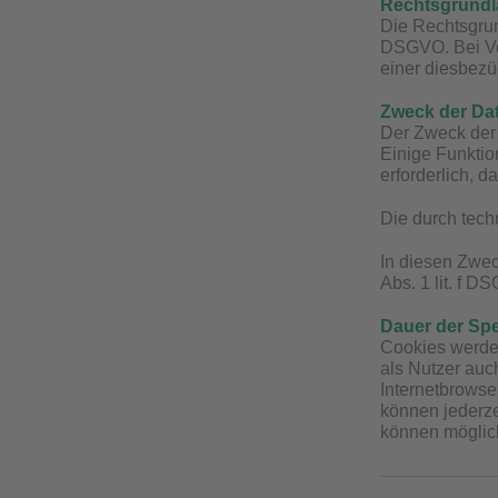
Rechtsgrundla
Die Rechtsgrun
DSGVO. Bei Ve
einer diesbezüg
Zweck der Da
Der Zweck der 
Einige Funktio
erforderlich, 
Die durch tech
In diesen Zwec
Abs. 1 lit. f D
Dauer der Sp
Cookies werden
als Nutzer auc
Internetbrowse
können jederze
können möglich