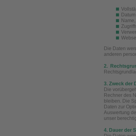
Vollst
Datum 
Name, 
Zugriff
Verwen
Webseit
Die Daten werd
anderen person
2. Rechtsgrun
Rechtsgrundlag
3. Zweck der 
Die vorübergeh
Rechner des Nu
bleiben. Die S
Daten zur Opti
Auswertung der
unser berechtig
4. Dauer der 
Die Daten werd