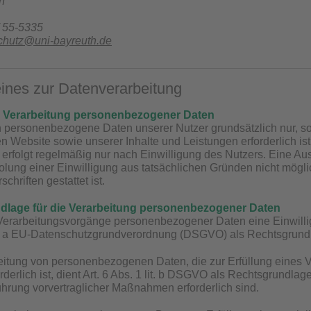
h
/ 55-5335
chutz@uni-bayreuth.de
meines zur Datenverarbeitung
r Verarbeitung personenbezogener Daten
n personenbezogene Daten unserer Nutzer grundsätzlich nur, sow
en Website sowie unserer Inhalte und Leistungen erforderlich 
 erfolgt regelmäßig nur nach Einwilligung des Nutzers. Eine Aus
olung einer Einwilligung aus tatsächlichen Gründen nicht mögli
chriften gestattet ist.
dlage für die Verarbeitung personenbezogener Daten
 Verarbeitungsvorgänge personenbezogener Daten eine Einwillig
lit. a EU-Datenschutzgrundverordnung (DSGVO) als Rechtsgrund
eitung von personenbezogenen Daten, die zur Erfüllung eines Ve
orderlich ist, dient Art. 6 Abs. 1 lit. b DSGVO als Rechtsgrundla
ührung vorvertraglicher Maßnahmen erforderlich sind.