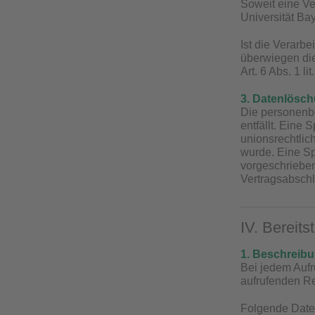
Soweit eine Ver
Universität Bay
Ist die Verarb
überwiegen die
Art. 6 Abs. 1 l
3. Datenlösc
Die personenb
entfällt. Eine
unionsrechtlic
wurde. Eine S
vorgeschriebene
Vertragsabschl
IV. Bereits
1. Beschreib
Bei jedem Aufr
aufrufenden R
Folgende Date