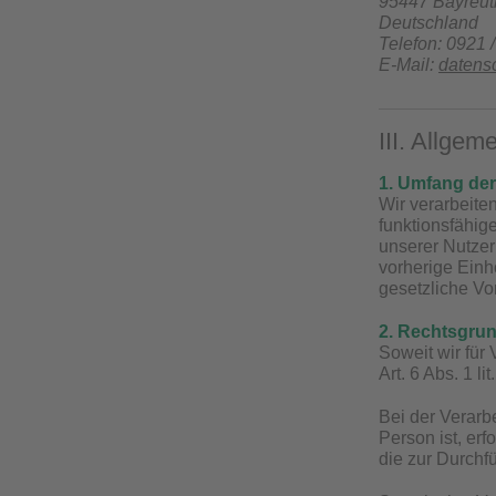
95447 Bayreut
Deutschland
Telefon: 0921 
E-Mail:
datens
III. Allge
1. Umfang de
Wir verarbeite
funktionsfähig
unserer Nutzer
vorherige Einh
gesetzliche Vors
2. Rechtsgrun
Soweit wir für
Art. 6 Abs. 1 
Bei der Verarb
Person ist, erf
die zur Durchf