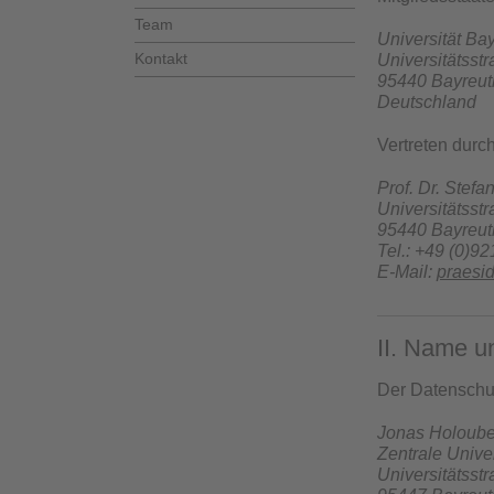
Team
Universität Ba
Kontakt
Universitätsst
95440 Bayreut
Deutschland
Vertreten durc
Prof. Dr. Stefa
Universitätsst
95440 Bayreut
Tel.: +49 (0)92
E-Mail:
praesi
II. Name u
Der Datenschut
Jonas Holoub
Zentrale Unive
Universitätsst