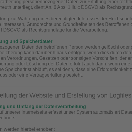
arbeitung personenbezogener Daten zur Erfüllung einer rechtlich
reuth unterliegt, dient Art. 6 Abs. 1 lit. c DSGVO als Rechtsgrun
eitung zur Wahrung eines berechtigten Interesses der Hochschule
 Interessen, Grundrechte und Grundfreiheiten des Betroffenen d
it. f DSGVO als Rechtsgrundlage für die Verarbeitung.
hung und Speicherdauer
ezogenen Daten der betroffenen Person werden gelöscht oder g
 Speicherung kann darüber hinaus erfolgen, wenn dies durch de
hen Verordnungen, Gesetzen oder sonstigen Vorschriften, denen 
perrung oder Löschung der Daten erfolgt auch dann, wenn ein
 Speicherfrist abläuft, es sei denn, dass eine Erforderlichkeit
uss oder eine Vertragserfüllung besteht.
tellung der Website und Erstellung von Logfiles
ung und Umfang der Datenverarbeitung
uf unserer Internetseite erfasst unser System automatisiert D
echners.
n werden hierbei erhoben: