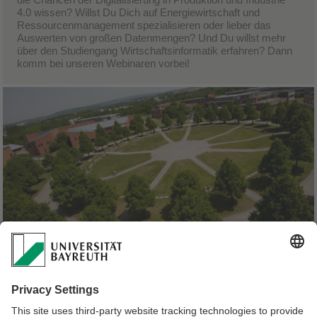
4.0 wissen? Willst Du Dich auf Energiewirtschaft und
Ressourcenmanagement spezialisieren oder lieber das
Auswerten von großen Datenmengen? Und Du willst mehr
über den Studiengang Wirtschaftsinformatik erfahren? Dann
komm bei unseren Webinaren vorbei!
Warum Bayreuth?
Seit Jahren wird die Universität Bayreuth vom CHE-
Hochschulranking für die intensive fachliche Begleitung ihrer
Studierenden ausgezeichnet. Im Bachelorstudiengang
Wirtschaftsinformatik erwartet Dich ein intensives Studium
im kleinen Kreis und eine persönliche Arbeitsatmosphäre