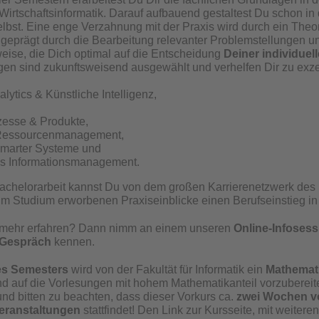
 Wirtschaftsinformatik. Darauf aufbauend gestaltest Du schon i
lbst. Eine enge Verzahnung mit der Praxis wird durch ein Theor
geprägt durch die Bearbeitung relevanter Problemstellungen un
ise, die Dich optimal auf die Entscheidung
Deiner individuel
gen sind zukunftsweisend ausgewählt und verhelfen Dir zu exze
lytics & Künstliche Intelligenz,
zesse & Produkte,
 Ressourcenmanagement,
smarter Systeme und
es Informationsmanagement.
chelorarbeit kannst Du von dem großen Karrierenetzwerk des S
s im Studium erworbenen Praxiseinblicke einen Berufseinstieg in
h mehr erfahren? Dann nimm an einem unseren
Online-Infosess
 Gespräch
kennen.
es Semesters
wird von der Fakultät für Informatik ein
Mathemat
nd auf die Vorlesungen mit hohem Mathematikanteil vorzuberei
nd bitten zu beachten, dass dieser Vorkurs ca.
zwei Wochen vo
eranstaltungen
stattfindet!
Den Link zur Kursseite, mit weiteren