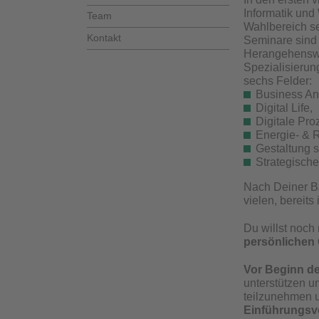
Informatik und
Team
Wahlbereich se
Kontakt
Seminare sind 
Herangehenswe
Spezialisierun
sechs Felder:
Business Ana
Digital Life,
Digitale Pro
Energie- &
Gestaltung 
Strategisch
Nach Deiner Ba
vielen, bereit
Du willst noc
persönlichen
Vor Beginn d
unterstützen u
teilzunehmen u
Einführungsv