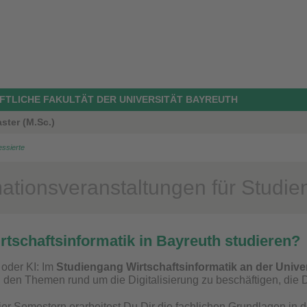
TLICHE FAKULTÄT DER UNIVERSITÄT BAYREUTH
ster (M.Sc.)
essierte
ationsveranstaltungen für Studien
tschaftsinformatik in Bayreuth studieren?
oder KI: Im
Studiengang Wirtschaftsinformatik an der Unive
 den Themen rund um die Digitalisierung zu beschäftigen, die D
vier Semestern erarbeitest Du Dir die fachlichen Grundlagen in