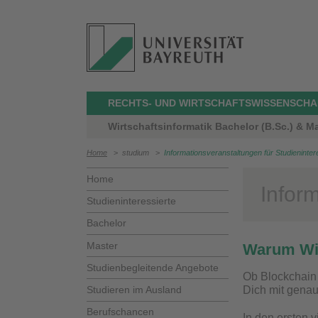
RECHTS- UND WIRTSCHAFTSWISSENSCHAF
Wirtschaftsinformatik Bachelor (B.Sc.) & Ma
Home
>
studium
>
Informationsveranstaltungen für Studieninter
Home
Inform
Studieninteressierte
Bachelor
Master
Warum Wir
Studienbegleitende Angebote
Ob Blockchain 
Studieren im Ausland
Dich mit genau
Berufschancen
In den ersten 